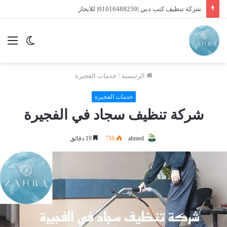
شركة تنظيف سجاد الشارقة |01016488259| للايجار
الوضع
الق
المظلم
الرئيسية
/
خدمات الفجيرة
خدمات الفجيرة
شركة تنظيف سجاد في الفجيرة
ahmed
716
19 دقائق