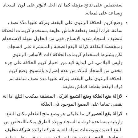
ستحصلين على نتائج مزهلة كما ان الخل لايؤثر على لون السجاد
ويساعد على لمعانة.
وضع كريم الحلاقة الرغوي على البقعة، وتركه عليها مدّة نصف
ساعة. فرك البقعة بقطعة قماش نظيفة ,تستخدم كريمات الحلاقة
لتنظيف السجاد شديد الاتساخ، فهى من الحلول سهلة الاستخدام
ومنخفضة التكلفة لإزالة البقع الصعبة والمنتشرة على السجاد،
لكن يشترط استخدام كريمات الحلاقة ذات الأساس الرغوي
وليس الهلامي. فى لبداية لابد من اختبار كريم الحلاقة على جزء
مخفي من السجاد للتأكد من عدم إضراره بالنسيج. وضع كريم
الحلاقة الرغوي على البقعة، وتركه عليها مدة نصف ساعة. ثم
فرك البقعة بقطعة قماش نظيفة.
لازالة بقع العلكة وبقع الشمع
افركى المنطقة بمكعب الثلج اذا انة
يقضى تماما على الصمغ الموجود فى العلكة
لازالة بقع العصير
كل ما عليكى هو وضع ملح الطعام مكان البقع
وازيلية بمساعدة فرشاة السجاد وبهذة الطرق يمكنناالتخلص من
البقع العنيدة وبوصفات سهلة للغاية شركتنا رائدة
شركة تنظيف
سجاد في الفجيرة
تقدم خدمات رائعة ومتميزة فى مجال تنظيف