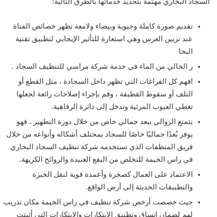
السجاد البخاري مهتمة بتحديد خدماتها بالطرق التالية:
تقديم صورة كاملة وحيوية وبيضاء ولامعة تظهر خصائص الفتاة
عند تزيين العرس وهي استعارة للتأثير الإيجابي لتطبيق تقنية
البخا
ر الخالي من الماء في خدمة شركة مراسي للتنظيف السجاد .
افهم كل الفراغات التي تظهر داخل السجادة ، مثل القطع أو
التلف أو سقوط القطيفة ، وقم بإجراء إصلاحات رائعة لجعلها
تغطي العيوب المرئية وتدخل إلى دائرة الرفاهية.
يتمتع الزوالي ببعد جمالي خاص من خلال دورة التطهير ، فهو
يوفر بُعدًا جماليًا خاصًا للسجاد بمختلف أشكاله وأنواعه من خلال
فريق المنظفات الذي تستخدمه شركة تنظيف السجاد البخاري
في راس الخيمة للتخلص من البقع العنيدة والروائح الكريهة.
الاعتماد على العمال كصخرة وأعمدة قوية لنقل الخبرة
والتطبيقات الحديثة إلى أرض الواقع.
حيث خصصت أرخص شركة تنظيف في راس الخيمة مكان تدريب
لهم لضمان اتساق وتطبيق الابتكارات والابتكارات التي أثبتت