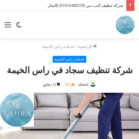
شركة تنظيف سجاد الشارقة |01016488259| للايجار
الوضع
الق
المظلم
الرئيسية
/
خدمات راس الخيمة
خدمات راس الخيمة
شركة تنظيف سجاد في راس الخيمة
ahmed
721
11 دقائق