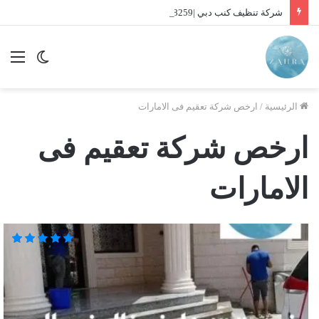
شركة تنظيف كنب دبي |01016488259| للايجار
الوضع
الق
المظلم
الرئيسية
/
ارخص شركة تعقيم فى الامارات
ارخص شركة تعقيم فى
الامارات