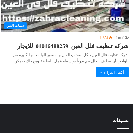
خدمات العين
1٬358
ahmed
شركة تنظيف فلل العين |01016488259| للايجار
شركة تنظيف فلل العين ،لكل أصحاب الفلل والقصور الواسعة و الكبيرة من
الواضح أن تنظيف الفلل يتم يدوياً بواسطة عمال النظافة. ومع ذلك ، يمكن…
أكمل القراءة »
تصنيفات