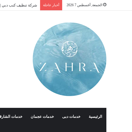
الجمعة, أغسطس 7 2026
أخبار عاجلة
شركة تنظيف كنب دبي |01016488259| للايجار
الرئيسية
خدمات دبى
خدمات عجمان
خدمات الشارق