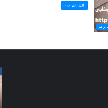
أكمل القراءة »
 ابوظبى
شركة
شر
تنظيف
تن
فلل
كن
العين
دب
|01016488259|
للايجار
للا