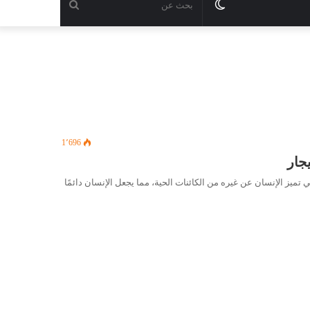
الوضع
بحث
المظلم
عن
1٬696
يز الإنسان عن غيره من الكائنات الحية، مما يجعل الإنسان دائمًا