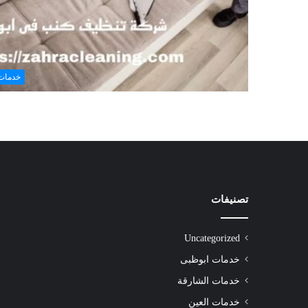
خدمات
تصنيفات
شركة
تنظيف
سجاد
Uncategorized
راس
الخيمة
خدمات ابوظبى
|01016488259|
خدمات الشارقة
للايجار
خدمات العين