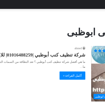
 ابوظبى
ahmed
شركة تنظيف كنب أبوظبي |01016488259| للايجار
ما هي أفضل شركة تنظيف كنب أبوظبي ؟ تعد النظافة من السمات التي تم
ما…
أكمل القراءة »
 ابوظبى