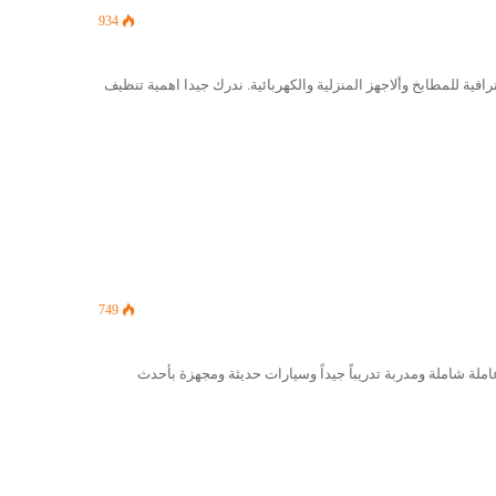
934
ة للمطابخ وألاجهز المنزلية والكهربائية. ندرك جيدا اهمية تنظيف
749
لة شاملة ومدربة تدريباً جيداً وسيارات حديثة ومجهزة بأحدث