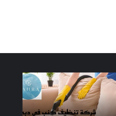
كة
شركة
ظيف
تنظيف
ب
سجاد
ي
الشارقة
|01016488259|
|01016488259|
يجار
للايجار