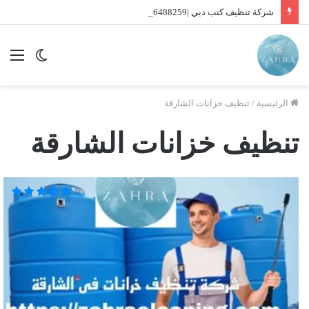
شركة تنظيف كنب دبي |01016488259| للايجار
الوضع
الق
المظلم
الرئيسية
/
تنظيف خزانات الشارقة
تنظيف خزانات الشارقة