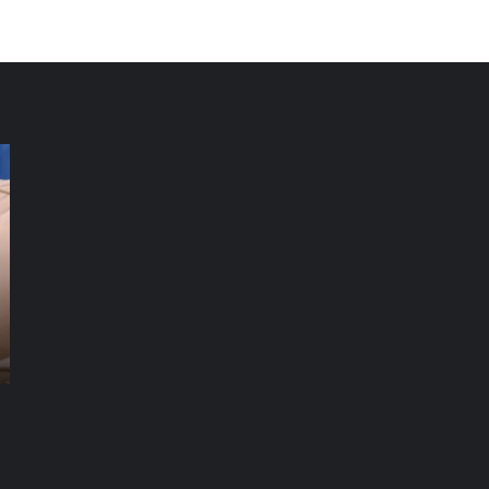
شركة
شر
تنظيف
تن
فلل
كن
العين
دب
|01016488259|
للايجار
للا
شركة تنظيف سجاد راس الخيمة |01016488259|
شركة تنظيف فلل العين |01016488259| للايجار