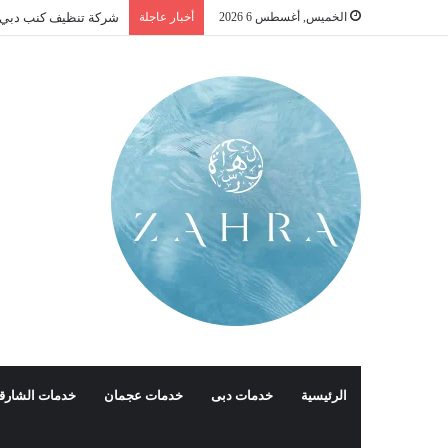
الخميس, أغسطس 6 2026
أخبار عاجلة
شركة تنظيف كنب دبي |01016488259| للايج
الرئيسية
خدمات دبى
خدمات عجمان
خدمات الشارق