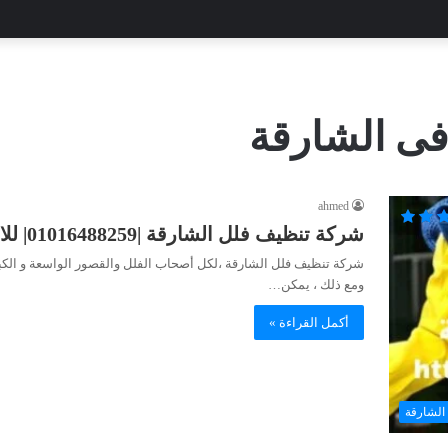
ى الشارقة
ahmed
شركة تنظيف فلل الشارقة |01016488259| للايجار
شركة تنظيف فلل الشارقة ،لكل أصحاب الفلل والقصور الواسعة و الكبي
ومع ذلك ، يمكن…
أكمل القراءة »
الشارقة