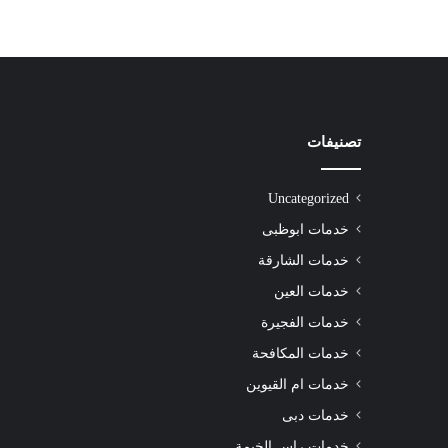
تصنيفات
شركة
تنظيف
سجاد
Uncategorized
راس
الخيمة
خدمات ابوظبى
|01016488259|
خدمات الشارقة
للايجار
خدمات العين
خدمات الفجيرة
للايجار
خدمات المكافحة
خدمات ام القيوين
خدمات دبى
خدمات راس الخيمة