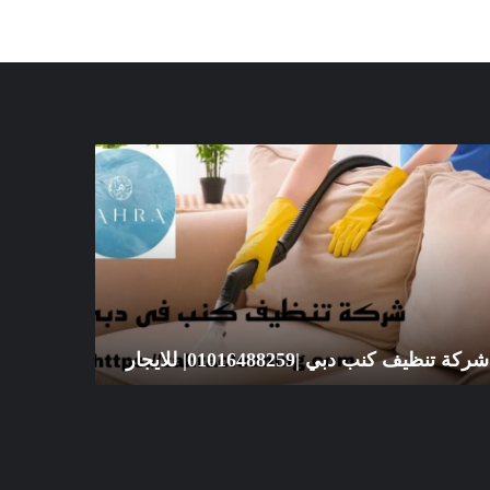
كة
شركة
ظيف
تنظيف
ب
سجاد
ي
الشارقة
|01016488259|
|01016488259|
يجار
للايجار
شركة تنظيف كنب دبي |01016488259| للايجار
للايجار