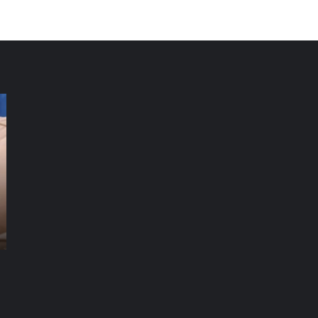
شركة
شر
تنظيف
تن
فلل
كن
العين
دب
|01016488259|
للايجار
للا
شركة تنظيف سجاد راس الخيمة |01016488259|
شركة تنظيف فلل العين |01016488259| للايجار