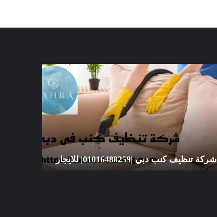
كة
شركة
ظيف
تنظيف
ب
سجاد
ي
الشارقة
|01016488259|
|01016488259|
يجار
للايجار
شركة تنظيف كنب دبي |01016488259| للايجار
للايجار