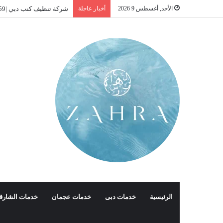
الأحد, أغسطس 9 2026
أخبار عاجلة
شركة تنظيف كنب دبي |01016488259| للايجار
الرئيسية
خدمات دبى
خدمات عجمان
خدمات الشارق