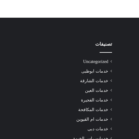
تصنيفات
شركة
تنظيف
سجاد
Uncategorized
راس
الخيمة
خدمات ابوظبى
|01016488259|
خدمات الشارقة
للايجار
خدمات العين
خدمات الفجيرة
للايجار
خدمات المكافحة
خدمات ام القيوين
خدمات دبى
خدمات راس الخيمة