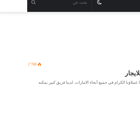
الوضع
بحث
المظلم
عن
1٬769
اؤنا الكرام في جميع أنحاء الامارات. لدينا فريق كبير يمكنه