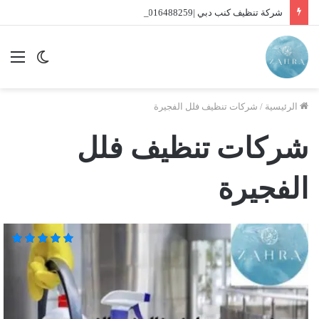
شركة تنظيف كنب دبي |01016488259| للايجار
الوضع
الق
المظلم
الرئيسية
/
شركات تنظيف فلل الفجيرة
شركات تنظيف فلل
الفجيرة