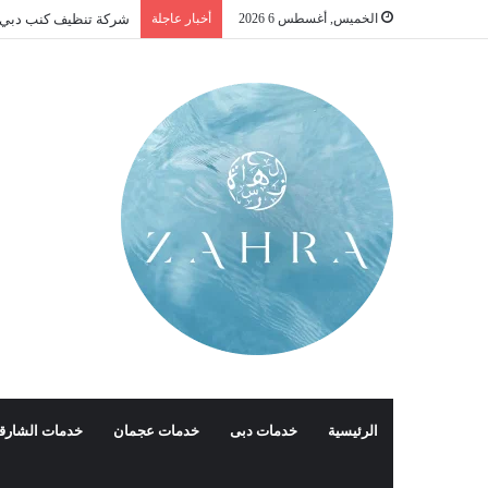
الخميس, أغسطس 6 2026
أخبار عاجلة
شركة تنظيف كنب دبي |01016488259| للايج
الرئيسية
خدمات دبى
خدمات عجمان
خدمات الشارق