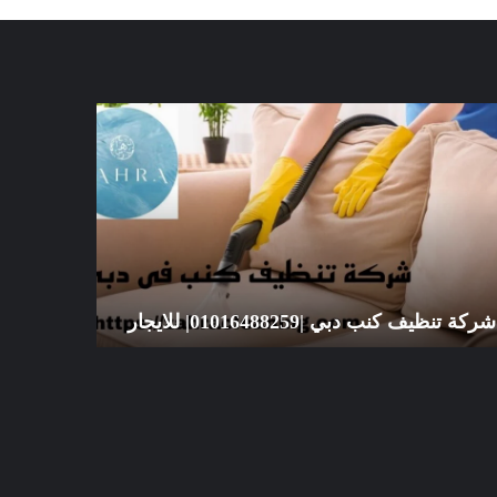
كة
شركة
ظيف
تنظيف
ب
سجاد
ي
الشارقة
|01016488259|
|01016488259|
يجار
للايجار
شركة تنظيف كنب دبي |01016488259| للايجار
للايجار