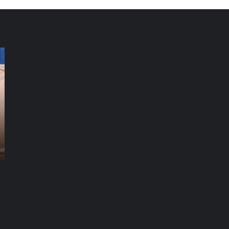
شركة
شر
تنظيف
تن
فلل
كن
العين
دب
|01016488259|
للايجار
للا
شركة تنظيف سجاد راس الخيمة |01016488259|
شركة تنظيف فلل العين |01016488259| للايجار