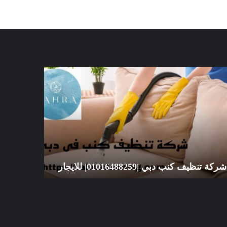
كة
شركة
ظيف
تنظيف
ب
سجاد
ي
الشارقة
|01016488259|
|01016488259|
يجار
للايجار
شركة تنظيف كنب دبي |01016488259| للايجار
للايجار