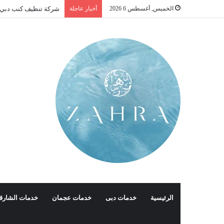
الخميس, أغسطس 6 2026
أخبار عاجلة
شركة تنظيف كنب دبي |01016488259| للايج
الرئيسية
خدمات دبى
خدمات عجمان
خدمات الشارق