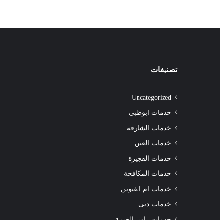
تصنيفات
شركة
تنظيف
سجاد
Uncategorized
راس
الخيمة
خدمات ابوظبى
|01016488259|
خدمات الشارقة
للايجار
خدمات العين
خدمات الفجيرة
للايجار
خدمات المكافحة
خدمات ام القيوين
خدمات دبى
خدمات راس الخيمة