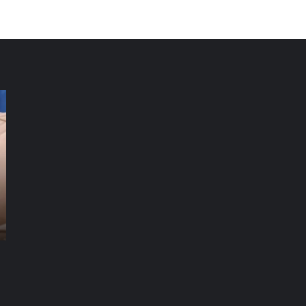
شركة
شر
تنظيف
تن
فلل
كن
العين
دب
|01016488259|
للايجار
للا
شركة تنظيف سجاد راس الخيمة |01016488259|
شركة تنظيف فلل العين |01016488259| للايجار