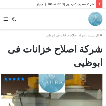
شركة تنظيف كنب دبي |01016488259| للايجار
الوضع
الق
المظلم
الرئيسية
/
شركة اصلاح خزانات فى ابوظيى
شركة اصلاح خزانات فى
ابوظيى