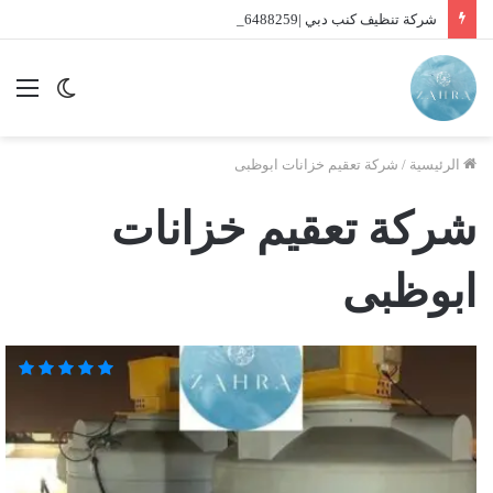
شركة تنظيف كنب دبي |01016488259| للايجار
الوضع
الق
المظلم
الرئيسية
/
شركة تعقيم خزانات ابوظبى
شركة تعقيم خزانات
ابوظبى