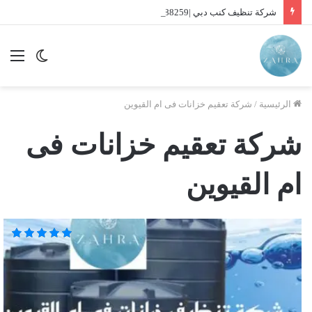
شركة تنظيف كنب دبي |01016488259| للايجار
الوضع
الق
المظلم
الرئيسية
/
شركة تعقيم خزانات فى ام القيوين
شركة تعقيم خزانات فى
ام القيوين