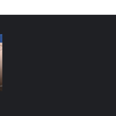
شركة
شر
تنظيف
تن
فلل
كن
العين
دب
|01016488259|
للايجار
للا
شركة تنظيف سجاد راس الخيمة |01016488259|
شركة تنظيف فلل العين |01016488259| للايجار