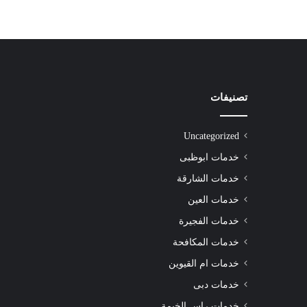
تصنيفات
شركة
تنظيف
سجاد
Uncategorized
راس
الخيمة
خدمات ابوظبى
|01016488259|
خدمات الشارقة
للايجار
خدمات العين
خدمات الفجيرة
للايجار
خدمات المكافحة
خدمات ام القيوين
خدمات دبى
خدمات راس الخيمة