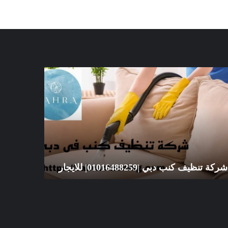
كة
شركة
ظيف
تنظيف
ب
سجاد
ي
الشارقة
|01016488259|
|01016488259|
يجار
للايجار
شركة تنظيف كنب دبي |01016488259| للايجار
للايجار