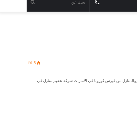
الوضع
بحث
المظلم
عن
1٬015
,والمنازل من فيرس كورونا في الامارات شركة تعقيم منازل في