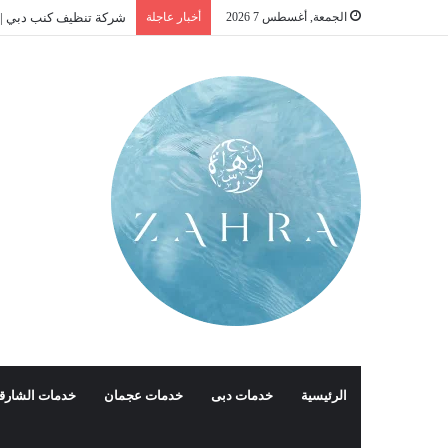
الجمعة, أغسطس 7 2026
أخبار عاجلة
شركة تنظيف كنب دبي |01016488259| للايجار
الرئيسية
خدمات دبى
خدمات عجمان
خدمات الشارق