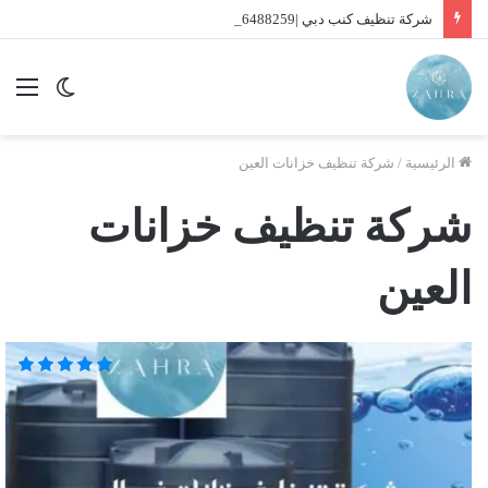
شركة تنظيف كنب دبي |01016488259| للايجار
الوضع
الق
المظلم
الرئيسية
/
شركة تنظيف خزانات العين
شركة تنظيف خزانات
العين