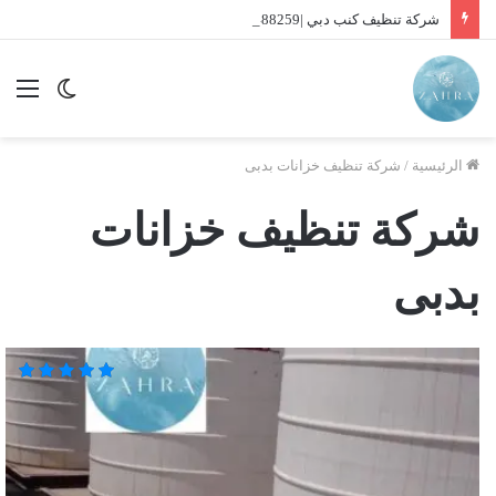
شركة تنظيف كنب دبي |01016488259| للايجار
الوضع
الق
المظلم
الرئيسية
/
شركة تنظيف خزانات بدبى
شركة تنظيف خزانات
بدبى