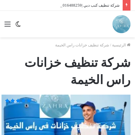
شركة تنظيف كنب دبي |01016488259| للايجار
الوضع
الق
المظلم
الرئيسية
/
شركة تنظيف خزانات راس الخيمة
شركة تنظيف خزانات
راس الخيمة