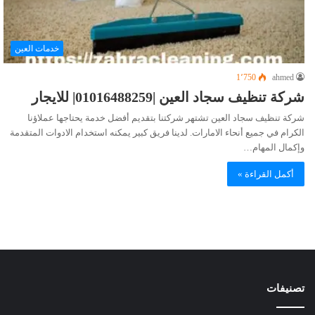
خدمات العين
1٬750
ahmed
شركة تنظيف سجاد العين |01016488259| للايجار
شركة تنظيف سجاد العين تشتهر شركتنا بتقديم أفضل خدمة يحتاجها عملاؤنا
الكرام في جميع أنحاء الامارات. لدينا فريق كبير يمكنه استخدام الادوات المتقدمة
وإكمال المهام…
أكمل القراءة »
تصنيفات