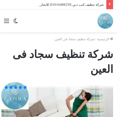
شركة تنظيف كنب دبي |01016488259| للايجار
الوضع
الق
المظلم
الرئيسية
/
شركة تنظيف سجاد فى العين
شركة تنظيف سجاد فى
العين