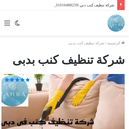
شركة تنظيف كنب دبي |01016488259| للايجار
الوضع
الق
المظلم
الرئيسية
/
شركة تنظيف كنب بدبى
شركة تنظيف كنب بدبى