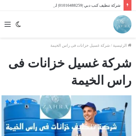
شركة تنظيف كنب دبي |01016488259| للايجار
الوضع
الق
المظلم
الرئيسية
/
شركة غسيل خزانات فى راس الخيمة
شركة غسيل خزانات فى
راس الخيمة