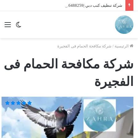
شركة تنظيف كنب دبي |01016488259| للايجار
الوضع
الق
المظلم
الرئيسية
/
شركة مكافحة الحمام فى الفجيرة
شركة مكافحة الحمام فى
الفجيرة