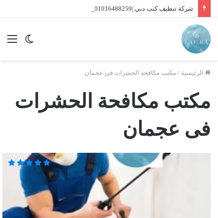
شركة تنظيف كنب دبي |01016488259| للايجار
الوضع
الق
المظلم
الرئيسية
/
مكتب مكافحة الحشرات فى عجمان
مكتب مكافحة الحشرات
فى عجمان