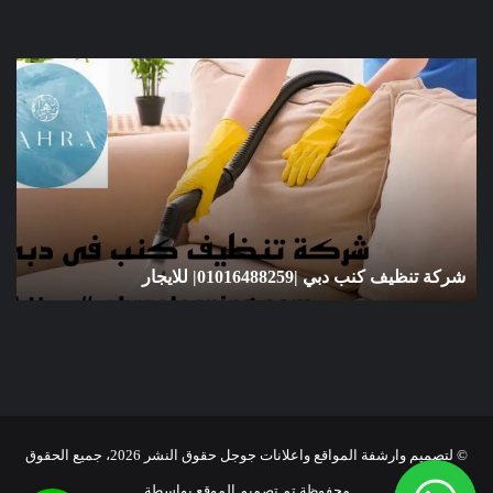
شركة
تنظيف
سجاد
الشارقة
|01016488259|
للايجار
لايجار
شركة تنظيف سجاد الشارقة |01016488259| 
© لتصميم وارشفة المواقع واعلانات جوجل حقوق النشر 2026، جميع الحقوق
محفوظة تم تصميم الموقع بواسطة