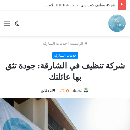
شركة تنظيف كنب دبي |01016488259| للايجار
الوضع
الق
المظلم
الرئيسية
/
خدمات الشارقة
خدمات الشارقة
شركة تنظيف في الشارقة: جودة تثق
بها عائلتك
ahmed
571
2 دقائق